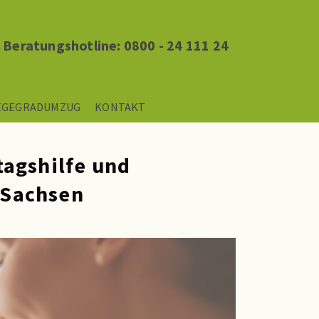
Beratungshotline: 0800 - 24 111 24
EGEGRADUMZUG
KONTAKT
tagshilfe und
 Sachsen